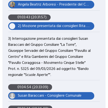
Angela Beatriz Arboresi - Presidente del Consiglio Comunale
01:03:43 (20:31:57)
2) Mozione presentata dai consiglieri Rita Gamberini del Gruppo Consiliare "Pavullo Coraggiosa - Movimento Cinque Stelle", Giuseppe Servadei del Gruppo Consiliare "Pavullo al Centro" e Susan Baraccani del Gruppo Consiliare "La Torre" Prot. n. 5313 del 09/03/2026 ad oggetto: "Collocazione di una panchina di colore giallo sul territorio comunale di Pavullo nel Frignano a sostegno della campagna Verità e Giustizia per Giulio Regeni".
3) Interrogazione presentata dai consiglieri Susan
Baraccani del Gruppo Consiliare "La Torre",
Giuseppe Servadei del Gruppo Consiliare "Pavullo al
Centro" e Rita Gamberini del Gruppo Consiliare
"Pavullo Coraggiosa - Movimento Cinque Stelle"
Prot. n. 5325 del 09/03/2026 ad oggetto: "Bando
regionale "Scuole Aperte"".
01:04:54 (20:33:09)
Susan Baraccani - Consigliere Comunale