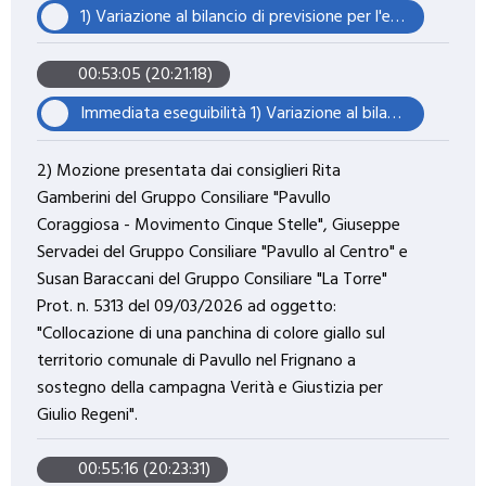
1) Variazione al bilancio di previsione per l'esercizio finanziario 2026-2028 e ai suoi allegati (2). Ratifica della variazione al bilancio di previsione 2026-2028 adottata in via d'urgenza con deliberazione di Giunta Comunale n. 63 dell'08/05/2026.
00:53:05 (20:21:18)
Immediata eseguibilità 1) Variazione al bilancio di previsione per l'esercizio finanziario 2026-2028 e ai suoi allegati (2). Ratifica della variazione al bilancio di previsione 2026-2028 adottata in via d'urgenza con deliberazione di Giunta Comunale n. 63 dell'08/05/2026.
2) Mozione presentata dai consiglieri Rita
Gamberini del Gruppo Consiliare "Pavullo
Coraggiosa - Movimento Cinque Stelle", Giuseppe
Servadei del Gruppo Consiliare "Pavullo al Centro" e
Susan Baraccani del Gruppo Consiliare "La Torre"
Prot. n. 5313 del 09/03/2026 ad oggetto:
"Collocazione di una panchina di colore giallo sul
territorio comunale di Pavullo nel Frignano a
sostegno della campagna Verità e Giustizia per
Giulio Regeni".
00:55:16 (20:23:31)